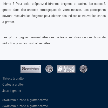
thème ? Pour cela, préparez différentes énigmes et cachez les cartes à
gratter dans des endroits stratégiques de votre maison. Les participants
devront résoudre les énigmes pour obtenir des indices et trouver les cartes
à gratter.
Les prix à gagner peuvent être des cadeaux surprises ou des bons de
réduction pour les prochaines fêtes.
Tickets à gratter
Cartes à gratter
Jeux à gratter
85x30mm 1 zone à gratter carrée
54x85mm 1 zone à gratter carrée