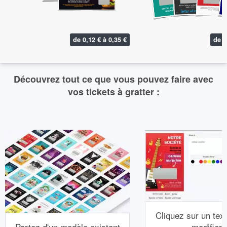
de 0,12 € à 0,35 €
de 0
Découvrez tout ce que vous pouvez faire avec
vos tickets à gratter :
Cliquez sur un text
Partez d'un modèle existant
modifier.