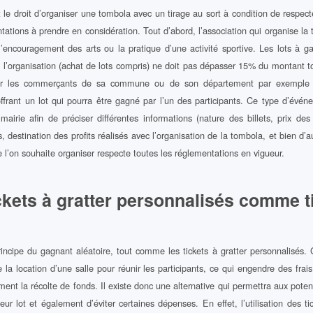
t le droit d’organiser une tombola avec un tirage au sort à condition de respecte
ntations à prendre en considération. Tout d’abord, l’association qui organise la
 l’encouragement des arts ou la pratique d’une activité sportive. Les lots à 
e l’organisation (achat de lots compris) ne doit pas dépasser 15% du montant tot
citer les commerçants de sa commune ou de son département par exemple po
ffrant un lot qui pourra être gagné par l’un des participants. Ce type d’événe
airie afin de préciser différentes informations (nature des billets, prix des 
s, destination des profits réalisés avec l’organisation de la tombola, et bien d’
 l’on souhaite organiser respecte toutes les réglementations en vigueur.
ickets à gratter personnalisés comme t
incipe du gagnant aléatoire, tout comme les tickets à gratter personnalisés. 
e la location d’une salle pour réunir les participants, ce qui engendre des frais
ement la récolte de fonds. Il existe donc une alternative qui permettra aux pote
leur lot et également d’éviter certaines dépenses. En effet, l’utilisation des ti