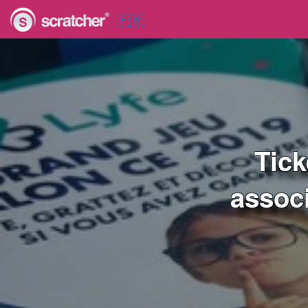
🇫🇷
Tick
associ