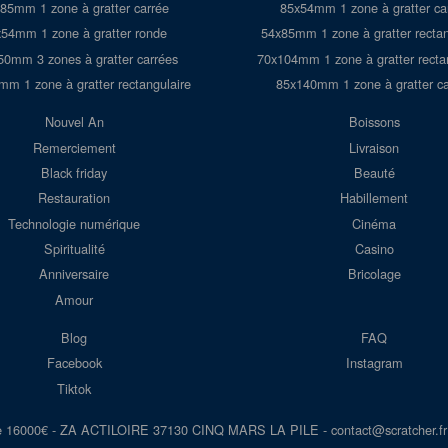
85mm 1 zone à gratter carrée
85x54mm 1 zone à gratter ca
54mm 1 zone à gratter ronde
54x85mm 1 zone à gratter rectan
50mm 3 zones à gratter carrées
70x104mm 1 zone à gratter recta
m 1 zone à gratter rectangulaire
85x140mm 1 zone à gratter ca
Nouvel An
Boissons
Remerciement
Livraison
Black friday
Beauté
Restauration
Habillement
Technologie numérique
Cinéma
Spiritualité
Casino
Anniversaire
Bricolage
Amour
Blog
FAQ
Facebook
Instagram
Tiktok
e 16000€ - ZA ACTILOIRE 37130 CINQ MARS LA PILE - con
tact@scra
tcher.fr