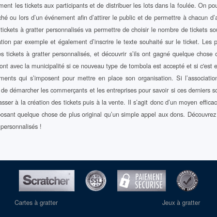
ent les tickets aux participants et de distribuer les lots dans la foulée. On p
hé ou lors d’un événement afin d’attirer le public et de permettre à chacun d’avo
s tickets à gratter personnalisés va permettre de choisir le nombre de tickets s
ion par exemple et également d’inscrire le texte souhaité sur le ticket. Les 
es tickets à gratter personnalisés, et découvrir s’ils ont gagné quelque chose
ont avec la municipalité si ce nouveau type de tombola est accepté et si c'est ef
ments qui s’imposent pour mettre en place son organisation. Si l’association 
le de démarcher les commerçants et les entreprises pour savoir si ces derniers so
asser à la création des tickets puis à la vente. Il s’agit donc d’un moyen effica
posant quelque chose de plus original qu’un simple appel aux dons. Découvrez 
 personnalisés !
Cartes à gratter
Jeux à gratter