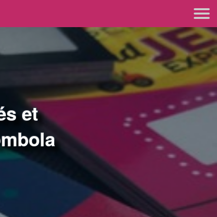
és et
tombola