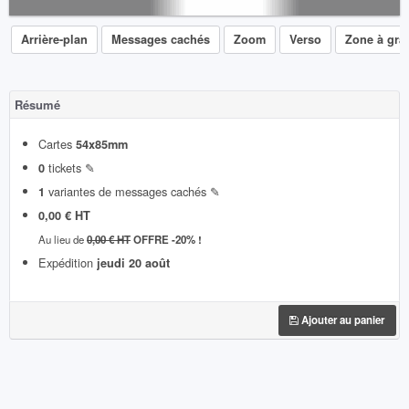
Arrière-plan
Messages cachés
Zoom
Verso
Zone à grat
Résumé
Cartes
54x85mm
tickets ✎
0
variantes de messages cachés ✎
1
0,00 € HT
Au lieu de
0,00 € HT
OFFRE -20% !
Expédition
jeudi 20 août
Ajouter au panier