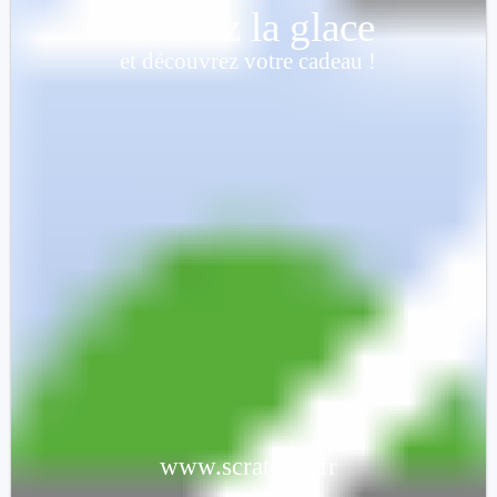
Grattez la glace
et découvrez votre cadeau !
Deux
boules
offertes
www.scratcher.fr