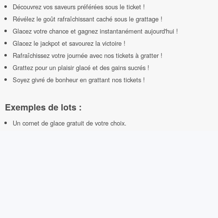
Découvrez vos saveurs préférées sous le ticket !
Révélez le goût rafraîchissant caché sous le grattage !
Glacez votre chance et gagnez instantanément aujourd'hui !
Glacez le jackpot et savourez la victoire !
Rafraîchissez votre journée avec nos tickets à gratter !
Grattez pour un plaisir glacé et des gains sucrés !
Soyez givré de bonheur en grattant nos tickets !
Exemples de lots :
Un cornet de glace gratuit de votre choix.
Un sundae offert lors de votre prochaine visite.
Réduction de 50 % sur votre prochain achat de glace.
Un menu spécial glace à emporter à moitié prix.
Une boîte de gaufres gourmandes en accompagnement.
Une tasse de café ou un thé offert avec votre glace.
Une glace géante à partager avec vos amis.
Un bon de réduction pour une deuxième glace à emporter.