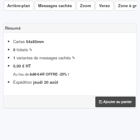
Arrière-plan
Messages cachés
Zoom
Verso
Zone à grat
Résumé
Cartes
54x85mm
tickets ✎
0
variantes de messages cachés ✎
1
0,00 € HT
Au lieu de
0,00 € HT
OFFRE -20% !
Expédition
jeudi 20 août
Ajouter au panier