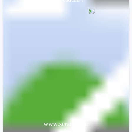
Un bol
de
nouilles
www.scratcher.fr