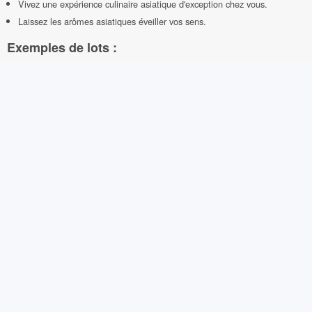
Vivez une expérience culinaire asiatique d'exception chez vous.
Laissez les arômes asiatiques éveiller vos sens.
Exemples de lots :
Un panier-repas asiatique pour deux personnes à emporter.
Un bon d'achat pour un menu à emporter complet.
Un assortiment de sushi à emporter pour quatre personnes.
Un pack de plats asiatiques surgelés à emporter.
Un bon pour un plateau de dim sum à emporter.
Un coffret de sauces et condiments asiatiques à emporter.
Un bon pour un repas à emporter spécial "nouilles sautées".
Un assortiment de rouleaux de printemps à emporter.
Un bon pour un plateau de brochettes yakitori à emporter.
Un pack de desserts asiatiques à emporter (mochi, tempura de glace,
etc.).