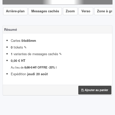
Arrière-plan
Messages cachés
Zoom
Verso
Zone à grat
Résumé
Cartes
54x85mm
tickets ✎
0
variantes de messages cachés ✎
1
0,00 € HT
Au lieu de
0,00 € HT
OFFRE -20% !
Expédition
jeudi 20 août
Ajouter au panier