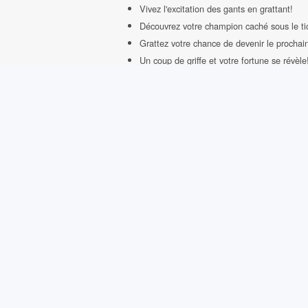
Vivez l'excitation des gants en grattant!
Découvrez votre champion caché sous le ti
Grattez votre chance de devenir le procha
Un coup de griffe et votre fortune se révèle
Laissez les tickets boxer pour votre victoire
Grattez, révélez, et remportez le combat fi
L'adrénaline du ring, condensée sous votre 
Exemples de lots :
Un abonnement d'un an à la salle de sport.
Un cours de boxe privé avec un entraîneur 
Un équipement de boxe complet comprenant
Une séance de coaching personnalisé ave
Des billets pour assister à un combat de b
Un stage de perfectionnement en boxe pe
Un trophée ou une médaille personnalisée 
Une séance de massage ou de récupération