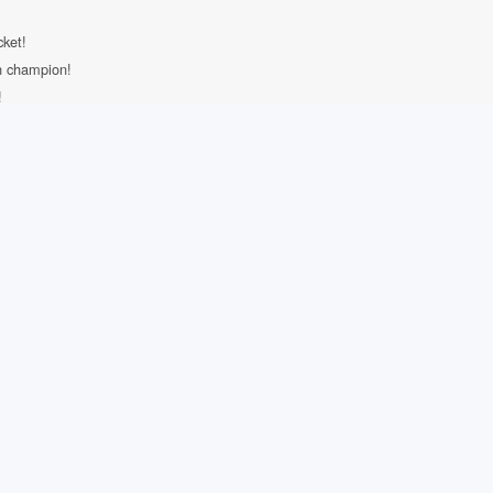
cket!
in champion!
!
!
nancier!
ticket!
professionnel.
 des gants, un casque, une protection buccale, etc.
c un champion de boxe.
oxe professionnel.
ndant une semaine.
pour le gagnant.
 après l'entraînement.