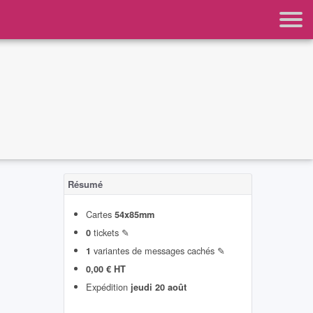
Résumé
Cartes
54x85mm
tickets ✎
0
variantes de messages cachés ✎
1
0,00 € HT
Expédition
jeudi 20 août