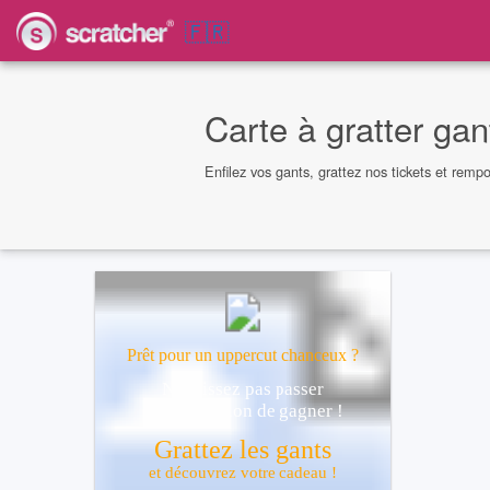
🇫🇷
Carte à gratter ga
Enfilez vos gants, grattez nos tickets et remp
Prêt pour un uppercut chanceux ?
Ne laissez pas passer
cette occasion de gagner !
Grattez les gants
et découvrez votre cadeau !