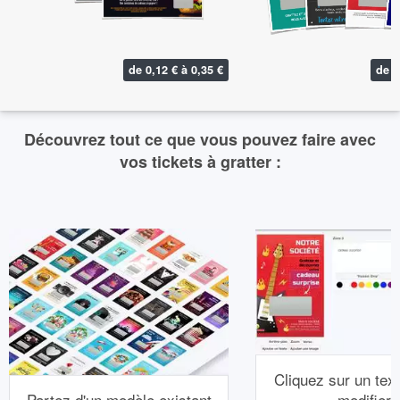
de 0,12 € à 0,35 €
de 0
Découvrez tout ce que vous pouvez faire avec
vos tickets à gratter :
Cliquez sur un text
Partez d'un modèle existant
modifier.